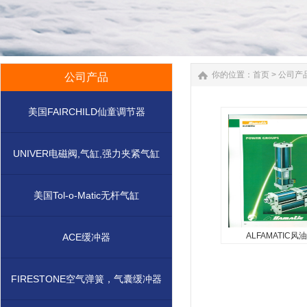
你的位置：
首页
>
公司产
公司产品
美国FAIRCHILD仙童调节器
UNIVER电磁阀,气缸,强力夹紧气缸
美国Tol-o-Matic无杆气缸
ALFAMATIC风
ACE缓冲器
ALFAMATIC风
ALFAMATIC风油增压缸
FIRESTONE空气弹簧，气囊缓冲器