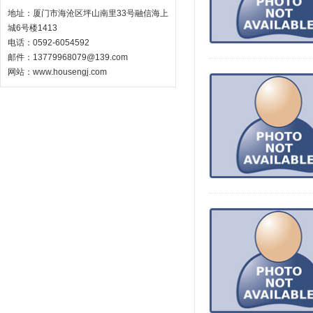
地址：厦门市海沧区坪山南里33号融信海上
城6号楼1413
电话：0592-6054592
邮件：13779968079@139.com
网站：
www.housengj.com