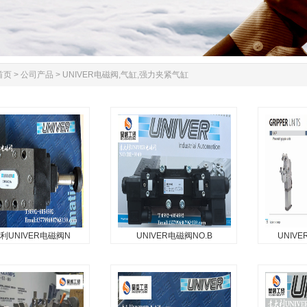
首页
>
公司产品
>
UNIVER电磁阀,气缸,强力夹紧气缸
利UNIVER电磁阀N
UNIVER电磁阀NO.B
UNIV
利UNIVER电磁阀
UNIVER电磁阀NO.BE-
UNIV
NO.CM-96
5940
UNIVER气
NIVER电磁阀NO.CM-
意大利UNIVER国内专业供应
.
商...