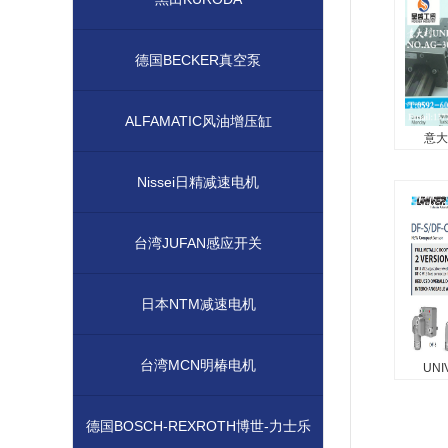
UNIV
气动 
动，电
德国BECKER真空泵
UNIVER
ALFAMATIC风油增压缸
意大
意大
Nissei日精减速电机
意大利 
UNIV
台湾JUFAN感应开关
UNIV
气动 
日本NTM减速电机
动，电
UNIVER
台湾MCN明椿电机
UN
UNI
UNIV
德国BOSCH-REXROTH博世-力士乐
缸...