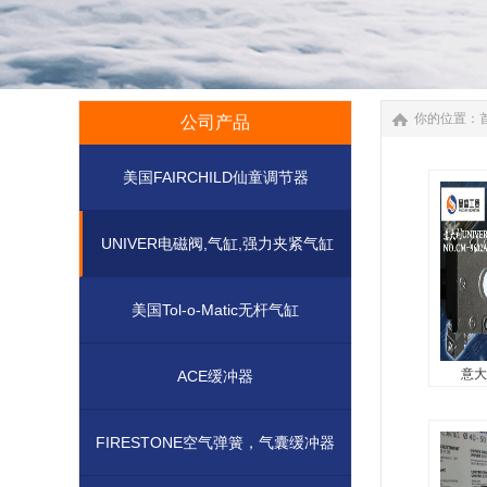
你的位置：
公司产品
美国FAIRCHILD仙童调节器
UNIVER电磁阀,气缸,强力夹紧气缸
美国Tol-o-Matic无杆气缸
意大
ACE缓冲器
意大
FIRESTONE空气弹簧，气囊缓冲器
意大利U
9602A..