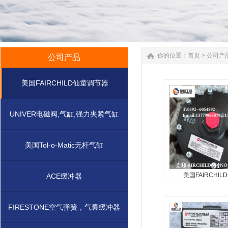
你的位置：
首页
>
公司产
公司产品
美国FAIRCHILD仙童调节器
UNIVER电磁阀,气缸,强力夹紧气缸
美国Tol-o-Matic无杆气缸
美国FAIRCHIL
ACE缓冲器
美国FAIRCHI
NO.4516
FIRESTONE空气弹簧，气囊缓冲器
美国FAIRCHILD仙童
NO.4516A...