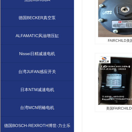
NO.10292...
德国BECKER真空泵
ALFAMATIC风油增压缸
FAIRCHILD​
FAIRCHILD​美
4000A
Nissei日精减速电机
...
台湾JUFAN感应开关
日本NTM减速电机
台湾MCN明椿电机
美国FAIRCHIL
美国FAIRCHI
NO.Z164
德国BOSCH-REXROTH博世-力士乐
美国FAIRCHILD仙童