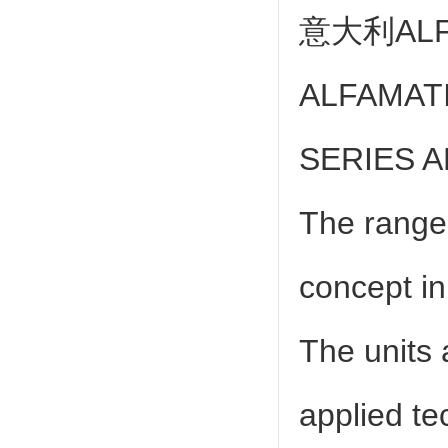
意大利
AL
ALFAMAT
SERIES AP
The range
concept in 
The units 
applied te