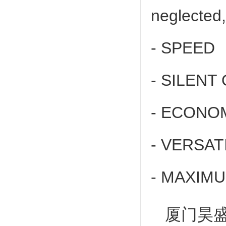
neglected,
- SPEED
- SILENT
- ECONO
- VERSAT
- MAXIM
厦门昊