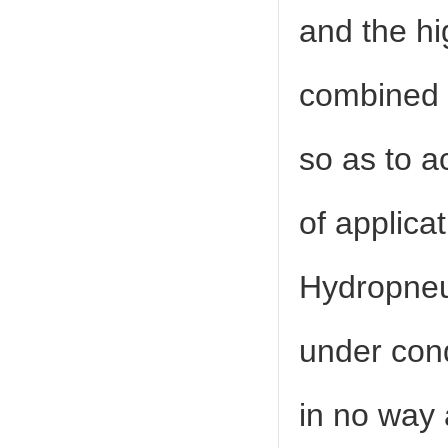
and the hi
combined t
so as to ac
of applicat
Hydropneum
under con
in no way 