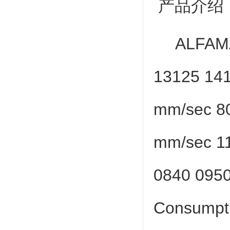
产品介绍
ALFAM
13125 141
mm/sec 80
mm/sec 1
0840 0950
Consumptio