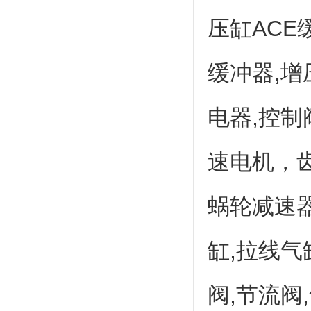
压缸
ACE
缓冲器
,
增
电器
,
控制
速电机，
蜗轮减速
缸
,
拉线气
阀
,
节流阀
,