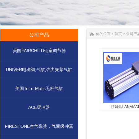
你的位置：
首页
>
公司产
公司产品
美国FAIRCHILD仙童调节器
UNIVER电磁阀,气缸,强力夹紧气缸
美国Tol-o-Matic无杆气缸
快能达LANAMAT
ACE缓冲器
快能达LANAMAT
气缸
FIRESTONE空气弹簧，气囊缓冲器
快能达LANAMATIC无